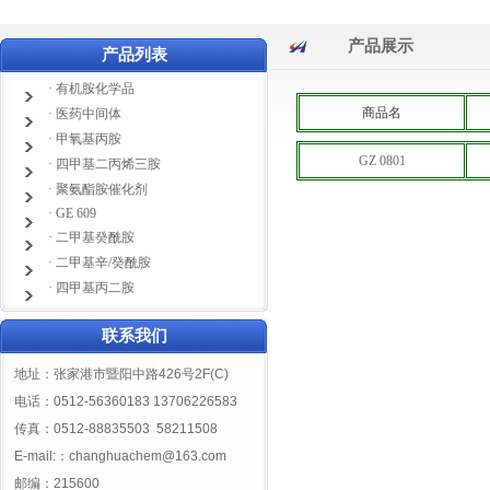
产品展示
产品列表
· 有机胺化学品
商品名
· 医药中间体
· 甲氧基丙胺
GZ 0801
· 四甲基二丙烯三胺
· 聚氨酯胺催化剂
· GE 609
· 二甲基癸酰胺
· 二甲基辛/癸酰胺
· 四甲基丙二胺
联系我们
地址：张家港市暨阳中路426号2F(C)
电话：0512-56360183 13706226583
传真：0512-88835503 58211508
E-mail:：
changhuachem@163.com
邮编：215600